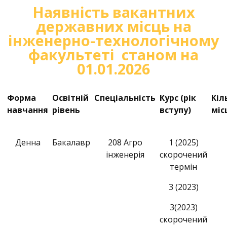
Наявність вакантних
державних місць на
інженерно-технологічному
факультеті станом на
01.01.2026
Форма
Освітній
Спеціальність
Курс (рік
Кіл
навчання
рівень
вступу)
міс
Денна
Бакалавр
208 Агро
1 (2025)
інженерія
скорочений
термін
3 (2023)
3(2023)
скорочений